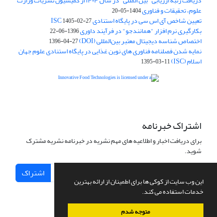
دریافت رتبه ارزیابی "بین المللی" در سال ۱۴۰۴ از کمیسیون نشریات وزارت
علوم، تحقیقات و فناوری
1404-05-20
تعیین شاخص آی اس سی در پایگاه استنادی ISC
1405-02-27
بکارگیری نرم افزار "همانندجو" در فرآیند داوری
1396-06-22
اختصاص شناسه دیجیتال معتبر بین‌المللی (DOI)
1396-04-27
نمایه شدن فصلنامه فناوری های نوین غذایی در پایگاه استنادی علوم جهان
اسلام (ISC)
1395-03-11
is licensed under a
Creative
Innovative Food Technologies (IFT)
Commons Attribution 4.0 International License
اشتراک خبرنامه
برای دریافت اخبار و اطلاعیه های مهم نشریه در خبرنامه نشریه مشترک
شوید.
اشتراک
این وب سایت از کوکی ها برای اطمینان از ارائه بهترین
خدمات استفاده می کند.
متوجه شدم