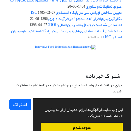
دریافت رتبه ارزیابی "بین المللی" در سال ۱۴۰۴ از کمیسیون نشریات وزارت
علوم، تحقیقات و فناوری
1404-05-20
تعیین شاخص آی اس سی در پایگاه استنادی ISC
1405-02-27
بکارگیری نرم افزار "همانندجو" در فرآیند داوری
1396-06-22
اختصاص شناسه دیجیتال معتبر بین‌المللی (DOI)
1396-04-27
نمایه شدن فصلنامه فناوری های نوین غذایی در پایگاه استنادی علوم جهان
اسلام (ISC)
1395-03-11
is licensed under a
Creative
Innovative Food Technologies (IFT)
Commons Attribution 4.0 International License
اشتراک خبرنامه
برای دریافت اخبار و اطلاعیه های مهم نشریه در خبرنامه نشریه مشترک
شوید.
اشتراک
این وب سایت از کوکی ها برای اطمینان از ارائه بهترین
خدمات استفاده می کند.
متوجه شدم