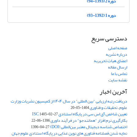
دوره 2 (1393-94)
دوره 1 (1392-93)
دسترسی سریع
صفحه اصلی
درباره نشریه
اعضای هیات تحریریه
ارسال مقاله
تماس با ما
نقشه سایت
آخرین اخبار
دریافت رتبه ارزیابی "بین المللی" در سال ۱۴۰۴ از کمیسیون نشریات وزارت
علوم، تحقیقات و فناوری
1404-05-20
تعیین شاخص آی اس سی در پایگاه استنادی ISC
1405-02-27
بکارگیری نرم افزار "همانندجو" در فرآیند داوری
1396-06-22
اختصاص شناسه دیجیتال معتبر بین‌المللی (DOI)
1396-04-27
نمایه شدن فصلنامه فناوری های نوین غذایی در پایگاه استنادی علوم جهان