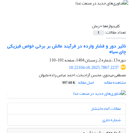
کلیدواژه‌ها =
زمان
تعداد مقالات:
1
تاثیر دور و فشار وارده در فرآیند مالش بر برخی خواص فیزیکی
چای سیاه
دوره 13، شماره 2، زمستان 1404، صفحه
101-110
10.22104/ift.2025.7867.2237
مصطفی مهدوی، محسن آزادبخت، احمد عباس زاده مایوان
مشاهده مقاله
اصل مقاله
997.68 K
مقالات آماده انتشار
شماره جاری
شماره‌های پیشین نشریه