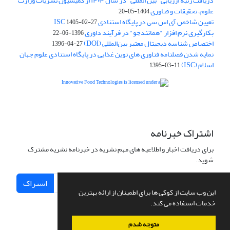
دریافت رتبه ارزیابی "بین المللی" در سال ۱۴۰۴ از کمیسیون نشریات وزارت
علوم، تحقیقات و فناوری
1404-05-20
تعیین شاخص آی اس سی در پایگاه استنادی ISC
1405-02-27
بکارگیری نرم افزار "همانندجو" در فرآیند داوری
1396-06-22
اختصاص شناسه دیجیتال معتبر بین‌المللی (DOI)
1396-04-27
نمایه شدن فصلنامه فناوری های نوین غذایی در پایگاه استنادی علوم جهان
اسلام (ISC)
1395-03-11
is licensed under a
Creative
Innovative Food Technologies (IFT)
Commons Attribution 4.0 International License
اشتراک خبرنامه
برای دریافت اخبار و اطلاعیه های مهم نشریه در خبرنامه نشریه مشترک
شوید.
اشتراک
این وب سایت از کوکی ها برای اطمینان از ارائه بهترین
خدمات استفاده می کند.
متوجه شدم