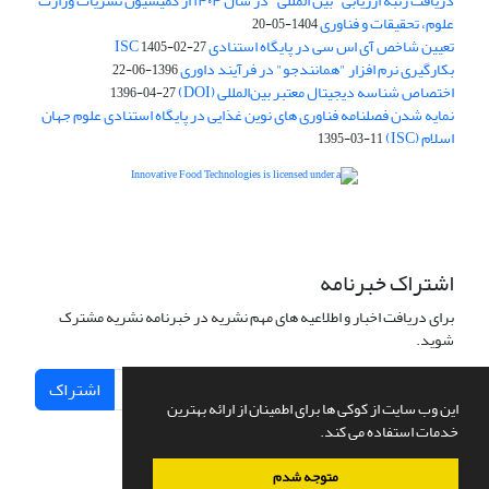
دریافت رتبه ارزیابی "بین المللی" در سال ۱۴۰۴ از کمیسیون نشریات وزارت
علوم، تحقیقات و فناوری
1404-05-20
تعیین شاخص آی اس سی در پایگاه استنادی ISC
1405-02-27
بکارگیری نرم افزار "همانندجو" در فرآیند داوری
1396-06-22
اختصاص شناسه دیجیتال معتبر بین‌المللی (DOI)
1396-04-27
نمایه شدن فصلنامه فناوری های نوین غذایی در پایگاه استنادی علوم جهان
اسلام (ISC)
1395-03-11
is licensed under a
Creative
Innovative Food Technologies (IFT)
Commons Attribution 4.0 International License
اشتراک خبرنامه
برای دریافت اخبار و اطلاعیه های مهم نشریه در خبرنامه نشریه مشترک
شوید.
اشتراک
این وب سایت از کوکی ها برای اطمینان از ارائه بهترین
خدمات استفاده می کند.
متوجه شدم