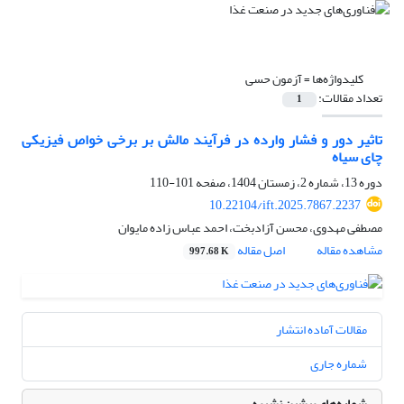
کلیدواژه‌ها =
آزمون حسی
تعداد مقالات:
1
تاثیر دور و فشار وارده در فرآیند مالش بر برخی خواص فیزیکی
چای سیاه
دوره 13، شماره 2، زمستان 1404، صفحه
101-110
10.22104/ift.2025.7867.2237
مصطفی مهدوی، محسن آزادبخت، احمد عباس زاده مایوان
مشاهده مقاله
اصل مقاله
997.68 K
مقالات آماده انتشار
شماره جاری
شماره‌های پیشین نشریه