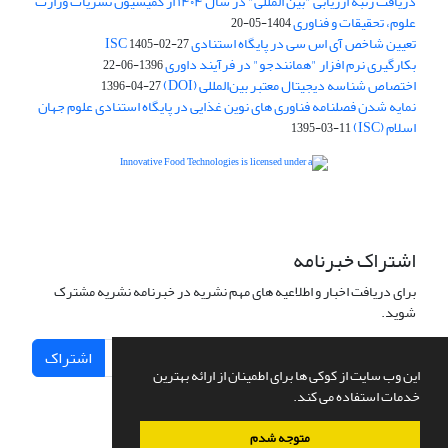
دریافت رتبه ارزیابی "بین المللی" در سال ۱۴۰۴ از کمیسیون نشریات وزارت
علوم، تحقیقات و فناوری
1404-05-20
تعیین شاخص آی اس سی در پایگاه استنادی ISC
1405-02-27
بکارگیری نرم افزار "همانندجو" در فرآیند داوری
1396-06-22
اختصاص شناسه دیجیتال معتبر بین‌المللی (DOI)
1396-04-27
نمایه شدن فصلنامه فناوری های نوین غذایی در پایگاه استنادی علوم جهان
اسلام (ISC)
1395-03-11
is licensed under a
Creative
Innovative Food Technologies (IFT)
Commons Attribution 4.0 International License
اشتراک خبرنامه
برای دریافت اخبار و اطلاعیه های مهم نشریه در خبرنامه نشریه مشترک
شوید.
اشتراک
این وب سایت از کوکی ها برای اطمینان از ارائه بهترین
خدمات استفاده می کند.
متوجه شدم