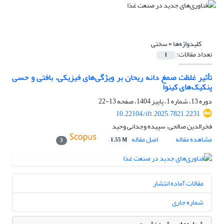
کلیدواژه‌ها =
سختی
تعداد مقالات:
1
تأثیر غلظت صمغ دانه ریحان بر ویژگی‌های فیزیکی، بافتی و حسی
پنکیک‌های کینوا
دوره 13، شماره 1، پاییز 1404، صفحه
13-22
10.22104/ift.2025.7821.2231
فخرالدین صالحی، سپیده وجدانی وحید
مشاهده مقاله
اصل مقاله
1.55 M
3
مقالات آماده انتشار
شماره جاری