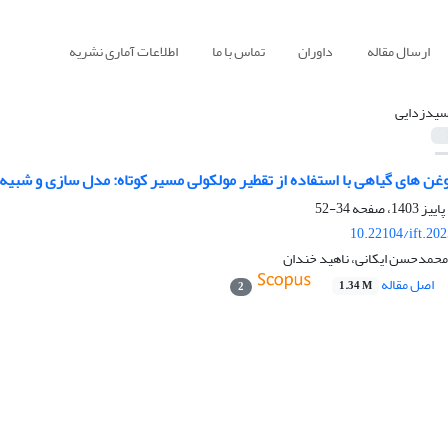
ارسال مقاله
داوران
تماس با ما
اطلاعات آماری نشریه
سیدزدایی
غن های گیاهی با استفاده از تقطیر مولکولی مسیر کوتاه: مدل سازی و شبیه
34-52
10.22104/ift.20
 محمدحسن ایکانی، ناهید خندان
اصل مقاله
1.34 M
2