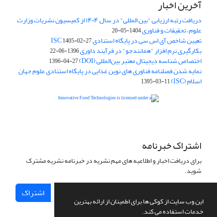
آخرین اخبار
دریافت رتبه ارزیابی "بین المللی" در سال ۱۴۰۴ از کمیسیون نشریات وزارت
علوم، تحقیقات و فناوری
1404-05-20
تعیین شاخص آی اس سی در پایگاه استنادی ISC
1405-02-27
بکارگیری نرم افزار "همانندجو" در فرآیند داوری
1396-06-22
اختصاص شناسه دیجیتال معتبر بین‌المللی (DOI)
1396-04-27
نمایه شدن فصلنامه فناوری های نوین غذایی در پایگاه استنادی علوم جهان
اسلام (ISC)
1395-03-11
is licensed under a
Creative
Innovative Food Technologies (IFT)
Commons Attribution 4.0 International License
اشتراک خبرنامه
برای دریافت اخبار و اطلاعیه های مهم نشریه در خبرنامه نشریه مشترک
شوید.
اشتراک
این وب سایت از کوکی ها برای اطمینان از ارائه بهترین
خدمات استفاده می کند.