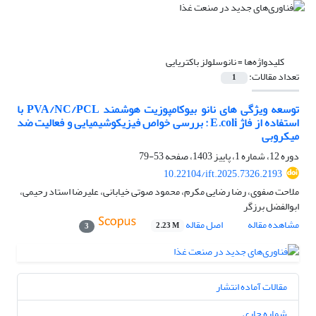
کلیدواژه‌ها =
نانوسلولز باکتریایی
تعداد مقالات:
1
توسعه ویژگی های نانو بیوکامپوزیت هوشمند PVA/NC/PCL با
استفاده از فاژ E.coli : بررسی خواص فیزیکوشیمیایی و فعالیت ضد
میکروبی
دوره 12، شماره 1، پاییز 1403، صفحه
53-79
10.22104/ift.2025.7326.2193
ملاحت صفوی، رضا رضایی مکرم، محمود صوتی خیابانی، علیرضا استاد رحیمی،
ابوالفضل برزگر
مشاهده مقاله
اصل مقاله
2.23 M
3
مقالات آماده انتشار
شماره جاری