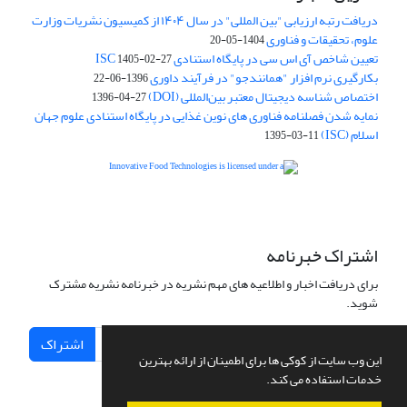
دریافت رتبه ارزیابی "بین المللی" در سال ۱۴۰۴ از کمیسیون نشریات وزارت
علوم، تحقیقات و فناوری
1404-05-20
تعیین شاخص آی اس سی در پایگاه استنادی ISC
1405-02-27
بکارگیری نرم افزار "همانندجو" در فرآیند داوری
1396-06-22
اختصاص شناسه دیجیتال معتبر بین‌المللی (DOI)
1396-04-27
نمایه شدن فصلنامه فناوری های نوین غذایی در پایگاه استنادی علوم جهان
اسلام (ISC)
1395-03-11
is licensed under a
Creative
Innovative Food Technologies (IFT)
Commons Attribution 4.0 International License
اشتراک خبرنامه
برای دریافت اخبار و اطلاعیه های مهم نشریه در خبرنامه نشریه مشترک
شوید.
اشتراک
این وب سایت از کوکی ها برای اطمینان از ارائه بهترین
خدمات استفاده می کند.