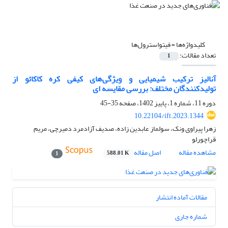
کلیدواژه‌ها =
فیتواسترول‌ها
تعداد مقالات:
1
آنالیز ترکیب شیمیایی و ویژگی‌های کیفی کره کاکائو از
تولیدکنندگان مختلف: بررسی مقایسه ای
دوره 11، شماره 1، پاییز 1402، صفحه
35-45
10.22104/ift.2023.1344
زهرا پیراوی ونک، سولماز عابدین زاده، صدیف آزادمرد دمیرچی، مریم
قراچورلو
مشاهده مقاله
اصل مقاله
588.01 K
1
مقالات آماده انتشار
شماره جاری