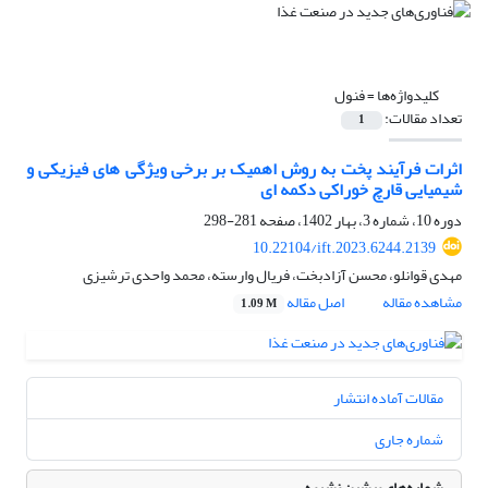
کلیدواژه‌ها =
فنول
تعداد مقالات:
1
اثرات فرآیند پخت به روش اهمیک بر برخی ویژگی های فیزیکی و
شیمیایی قارچ خوراکی دکمه ای
دوره 10، شماره 3، بهار 1402، صفحه
281-298
10.22104/ift.2023.6244.2139
مهدی قوانلو، محسن آزادبخت، فریال وارسته، محمد واحدی ترشیزی
مشاهده مقاله
اصل مقاله
1.09 M
مقالات آماده انتشار
شماره جاری
شماره‌های پیشین نشریه