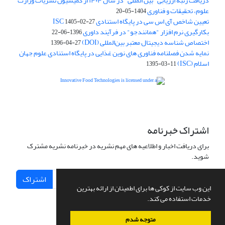
دریافت رتبه ارزیابی "بین المللی" در سال ۱۴۰۴ از کمیسیون نشریات وزارت
علوم، تحقیقات و فناوری
1404-05-20
تعیین شاخص آی اس سی در پایگاه استنادی ISC
1405-02-27
بکارگیری نرم افزار "همانندجو" در فرآیند داوری
1396-06-22
اختصاص شناسه دیجیتال معتبر بین‌المللی (DOI)
1396-04-27
نمایه شدن فصلنامه فناوری های نوین غذایی در پایگاه استنادی علوم جهان
اسلام (ISC)
1395-03-11
is licensed under a
Creative
Innovative Food Technologies (IFT)
Commons Attribution 4.0 International License
اشتراک خبرنامه
برای دریافت اخبار و اطلاعیه های مهم نشریه در خبرنامه نشریه مشترک
شوید.
اشتراک
این وب سایت از کوکی ها برای اطمینان از ارائه بهترین
خدمات استفاده می کند.
متوجه شدم