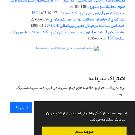
دریافت رتبه ارزیابی "بین المللی" در سال ۱۴۰۴ از کمیسیون نشریات وزارت
علوم، تحقیقات و فناوری
1404-05-20
تعیین شاخص آی اس سی در پایگاه استنادی ISC
1405-02-27
بکارگیری نرم افزار "همانندجو" در فرآیند داوری
1396-06-22
اختصاص شناسه دیجیتال معتبر بین‌المللی (DOI)
1396-04-27
نمایه شدن فصلنامه فناوری های نوین غذایی در پایگاه استنادی علوم جهان
اسلام (ISC)
1395-03-11
is licensed under a
Creative
Innovative Food Technologies (IFT)
Commons Attribution 4.0 International License
اشتراک خبرنامه
برای دریافت اخبار و اطلاعیه های مهم نشریه در خبرنامه نشریه مشترک
شوید.
اشتراک
این وب سایت از کوکی ها برای اطمینان از ارائه بهترین
خدمات استفاده می کند.
متوجه شدم