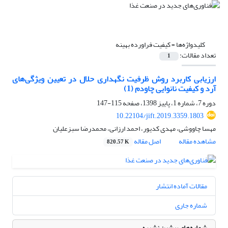
کلیدواژه‌ها =
کیفیت فراورده بهینه
تعداد مقالات:
1
ارزیابی کاربرد روش ظرفیت نگهداری حلال در تعیین ویژگی‌های
آرد و کیفیت نانوایی چاودم (1)
دوره 7، شماره 1، پاییز 1398، صفحه
115-147
10.22104/jift.2019.3359.1803
مهسا چاووشی، مهدی کدیور، احمد ارزانی، محمدرضا سبزعلیان
مشاهده مقاله
اصل مقاله
820.57 K
مقالات آماده انتشار
شماره جاری
شماره‌های پیشین نشریه