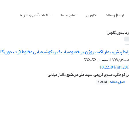
ارسال مقاله
داوران
تماس با ما
اطلاعات آماری نشریه
رد بدون گلوتن
ایط پیش تیمار اکستروژن بر خصوصیات فیزیکوشیمیایی مخلوط آرد بدون گل
521-532
10.22104/jift.20
 کوچکی، مهدی کریمی، سید علی مرتضوی، الناز میلانی
اصل مقاله
2.26 M