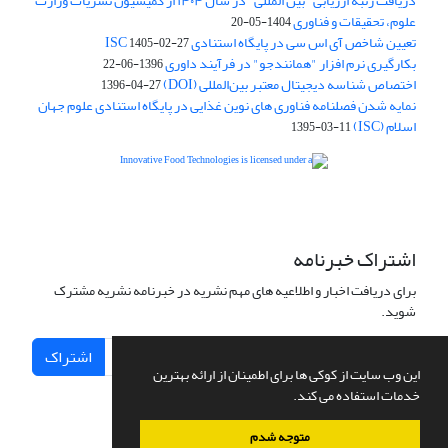
دریافت رتبه ارزیابی "بین المللی" در سال ۱۴۰۴ از کمیسیون نشریات وزارت
علوم، تحقیقات و فناوری
1404-05-20
تعیین شاخص آی اس سی در پایگاه استنادی ISC
1405-02-27
بکارگیری نرم افزار "همانندجو" در فرآیند داوری
1396-06-22
اختصاص شناسه دیجیتال معتبر بین‌المللی (DOI)
1396-04-27
نمایه شدن فصلنامه فناوری های نوین غذایی در پایگاه استنادی علوم جهان
اسلام (ISC)
1395-03-11
is licensed under a
Creative
Innovative Food Technologies (IFT)
Commons Attribution 4.0 International License
اشتراک خبرنامه
برای دریافت اخبار و اطلاعیه های مهم نشریه در خبرنامه نشریه مشترک
شوید.
اشتراک
این وب سایت از کوکی ها برای اطمینان از ارائه بهترین
خدمات استفاده می کند.
متوجه شدم