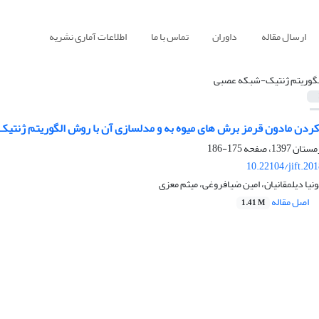
ارسال مقاله
داوران
تماس با ما
اطلاعات آماری نشریه
لگوریتم ژنتیک-شبکه عصبی
دن مادون قرمز برش های میوه به و مدلسازی آن با روش الگوریتم ژنت
175-186
10.22104/jift.20
یا دیلمقانیان، امین ضیافروغی، میثم معزی
اصل مقاله
1.41 M