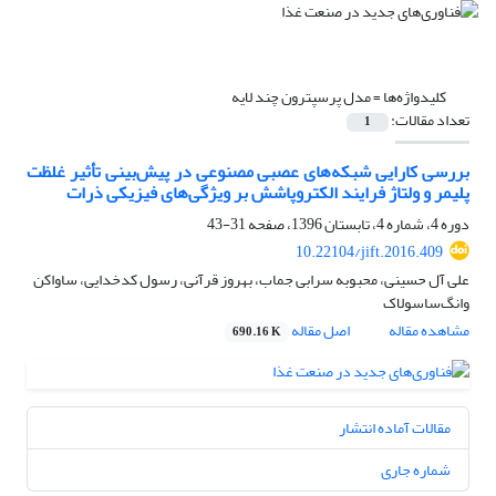
کلیدواژه‌ها =
مدل پرسپترون چند لایه
تعداد مقالات:
1
بررسی کارایی شبکه‌های عصبی مصنوعی در پیش‌بینی تأثیر غلظت
پلیمر و ولتاژ فرایند الکتروپاشش بر ویژگی‌های فیزیکی ذرات
دوره 4، شماره 4، تابستان 1396، صفحه
31-43
10.22104/jift.2016.409
علی آل حسینی، محبوبه سرابی جماب، بهروز قرآنی، رسول کدخدایی، ساواکن
وانگ‌ساسولاک
مشاهده مقاله
اصل مقاله
690.16 K
مقالات آماده انتشار
شماره جاری