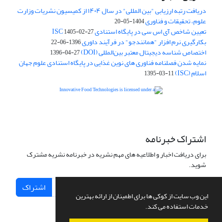
دریافت رتبه ارزیابی "بین المللی" در سال ۱۴۰۴ از کمیسیون نشریات وزارت
علوم، تحقیقات و فناوری
1404-05-20
تعیین شاخص آی اس سی در پایگاه استنادی ISC
1405-02-27
بکارگیری نرم افزار "همانندجو" در فرآیند داوری
1396-06-22
اختصاص شناسه دیجیتال معتبر بین‌المللی (DOI)
1396-04-27
نمایه شدن فصلنامه فناوری های نوین غذایی در پایگاه استنادی علوم جهان
اسلام (ISC)
1395-03-11
is licensed under a
Creative
Innovative Food Technologies (IFT)
Commons Attribution 4.0 International License
اشتراک خبرنامه
برای دریافت اخبار و اطلاعیه های مهم نشریه در خبرنامه نشریه مشترک
شوید.
اشتراک
این وب سایت از کوکی ها برای اطمینان از ارائه بهترین
خدمات استفاده می کند.