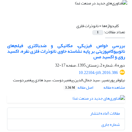
کلیدواژه‌ها =
نانوذرات فلزی
تعداد مقالات:
1
بررسی خواص فیزیکی، مکانیکی و ضدباکتری فیلم‌های
نانوبیوکامپوزیتی بر پایه نشاسته حاوی نانوذرات فلزی نقره، اکسید
روی و اکسید مس
دوره 4، شماره 2، زمستان 1395، صفحه
17-32
10.22104/jift.2016.386
نیلوفر پورنصیر، سید جمال الدین پیغمبردوست، سید هادی پیغمبردوست
مشاهده مقاله
اصل مقاله
3.56 M
مقالات آماده انتشار
شماره جاری