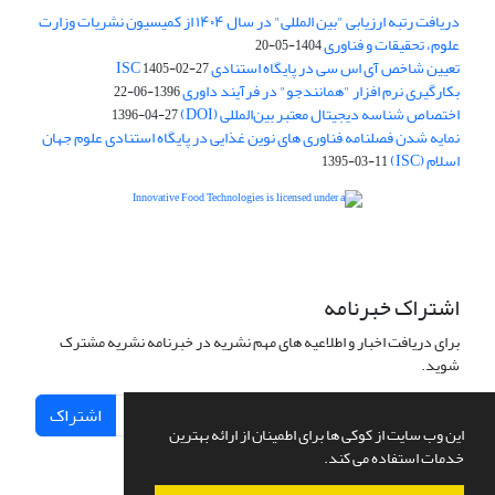
دریافت رتبه ارزیابی "بین المللی" در سال ۱۴۰۴ از کمیسیون نشریات وزارت
علوم، تحقیقات و فناوری
1404-05-20
تعیین شاخص آی اس سی در پایگاه استنادی ISC
1405-02-27
بکارگیری نرم افزار "همانندجو" در فرآیند داوری
1396-06-22
اختصاص شناسه دیجیتال معتبر بین‌المللی (DOI)
1396-04-27
نمایه شدن فصلنامه فناوری های نوین غذایی در پایگاه استنادی علوم جهان
اسلام (ISC)
1395-03-11
is licensed under a
Creative
Innovative Food Technologies (IFT)
Commons Attribution 4.0 International License
اشتراک خبرنامه
برای دریافت اخبار و اطلاعیه های مهم نشریه در خبرنامه نشریه مشترک
شوید.
اشتراک
این وب سایت از کوکی ها برای اطمینان از ارائه بهترین
خدمات استفاده می کند.