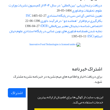
دریافت رتبه ارزیابی "بین المللی" در سال ۱۴۰۴ از کمیسیون نشریات وزارت
علوم، تحقیقات و فناوری
1404-05-20
تعیین شاخص آی اس سی در پایگاه استنادی ISC
1405-02-27
بکارگیری نرم افزار "همانندجو" در فرآیند داوری
1396-06-22
اختصاص شناسه دیجیتال معتبر بین‌المللی (DOI)
1396-04-27
نمایه شدن فصلنامه فناوری های نوین غذایی در پایگاه استنادی علوم جهان
اسلام (ISC)
1395-03-11
is licensed under a
Creative
Innovative Food Technologies (IFT)
Commons Attribution 4.0 International License
اشتراک خبرنامه
برای دریافت اخبار و اطلاعیه های مهم نشریه در خبرنامه نشریه مشترک
شوید.
اشتراک
این وب سایت از کوکی ها برای اطمینان از ارائه بهترین
خدمات استفاده می کند.