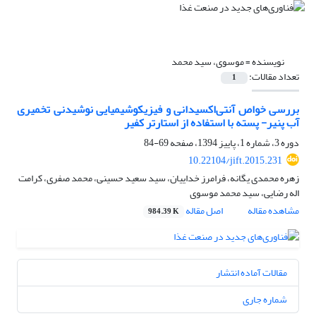
نویسنده =
موسوی، سید محمد
تعداد مقالات:
1
بررسی خواص آنتی‌اکسیدانی و فیزیکوشیمیایی نوشیدنی تخمیری
آب پنیر- پسته با استفاده از استارتر کفیر
دوره 3، شماره 1، پاییز 1394، صفحه
69-84
10.22104/jift.2015.231
زهره محمدی یگانه، فرامرز خداییان، سید سعید حسینی، محمد صفری، کرامت
اله رضایی، سید محمد موسوی
مشاهده مقاله
اصل مقاله
984.39 K
مقالات آماده انتشار
شماره جاری