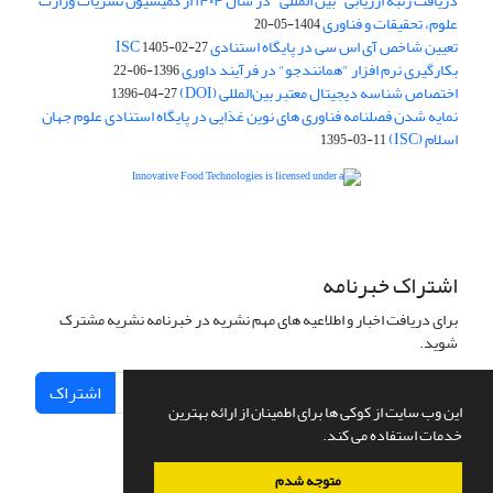
دریافت رتبه ارزیابی "بین المللی" در سال ۱۴۰۴ از کمیسیون نشریات وزارت
علوم، تحقیقات و فناوری
1404-05-20
تعیین شاخص آی اس سی در پایگاه استنادی ISC
1405-02-27
بکارگیری نرم افزار "همانندجو" در فرآیند داوری
1396-06-22
اختصاص شناسه دیجیتال معتبر بین‌المللی (DOI)
1396-04-27
نمایه شدن فصلنامه فناوری های نوین غذایی در پایگاه استنادی علوم جهان
اسلام (ISC)
1395-03-11
is licensed under a
Creative
Innovative Food Technologies (IFT)
Commons Attribution 4.0 International License
اشتراک خبرنامه
برای دریافت اخبار و اطلاعیه های مهم نشریه در خبرنامه نشریه مشترک
شوید.
اشتراک
این وب سایت از کوکی ها برای اطمینان از ارائه بهترین
خدمات استفاده می کند.
متوجه شدم