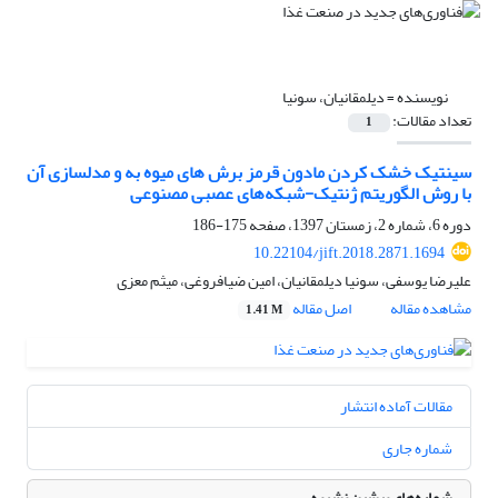
نویسنده =
دیلمقانیان، سونیا
تعداد مقالات:
1
سینتیک خشک کردن مادون قرمز برش های میوه به و مدلسازی آن
با روش الگوریتم ژنتیک-شبکه‌های عصبی مصنوعی
دوره 6، شماره 2، زمستان 1397، صفحه
175-186
10.22104/jift.2018.2871.1694
علیرضا یوسفی، سونیا دیلمقانیان، امین ضیافروغی، میثم معزی
مشاهده مقاله
اصل مقاله
1.41 M
مقالات آماده انتشار
شماره جاری
شماره‌های پیشین نشریه