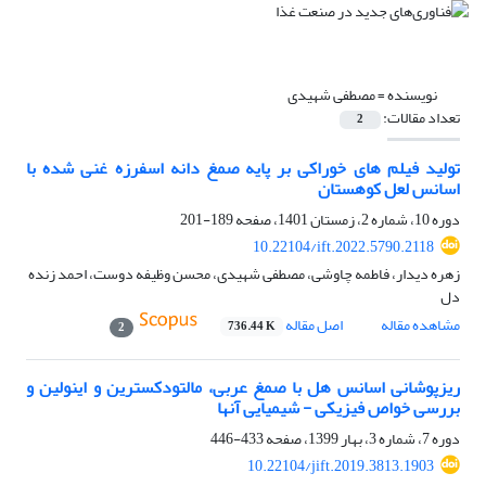
نویسنده =
مصطفی شهیدی
تعداد مقالات:
2
تولید فیلم های خوراکی بر پایه صمغ دانه اسفرزه غنی شده با
اسانس لعل کوهستان
دوره 10، شماره 2، زمستان 1401، صفحه
189-201
10.22104/ift.2022.5790.2118
زهره دیدار، فاطمه چاوشی، مصطفی شهیدی، محسن وظیفه دوست، احمد زنده
دل
مشاهده مقاله
اصل مقاله
736.44 K
2
ریزپوشانی اسانس هل با صمغ عربی، مالتودکسترین و اینولین و
بررسی خواص فیزیکی - شیمیایی آنها
دوره 7، شماره 3، بهار 1399، صفحه
433-446
10.22104/jift.2019.3813.1903