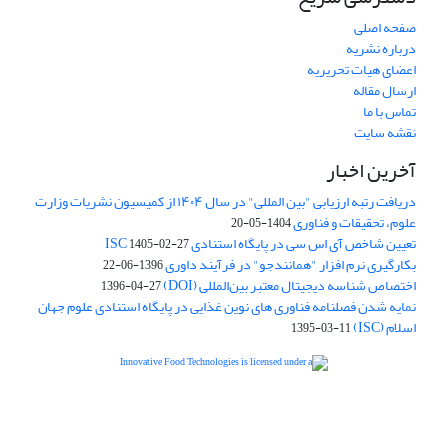
صفحه اصلی
درباره نشریه
اعضای هیات تحریریه
ارسال مقاله
تماس با ما
نقشه سایت
آخرین اخبار
دریافت رتبه ارزیابی "بین المللی" در سال ۱۴۰۴ از کمیسیون نشریات وزارت
علوم، تحقیقات و فناوری
1404-05-20
تعیین شاخص آی اس سی در پایگاه استنادی ISC
1405-02-27
بکارگیری نرم افزار "همانندجو" در فرآیند داوری
1396-06-22
اختصاص شناسه دیجیتال معتبر بین‌المللی (DOI)
1396-04-27
نمایه شدن فصلنامه فناوری های نوین غذایی در پایگاه استنادی علوم جهان
اسلام (ISC)
1395-03-11
is licensed under a
Creative
Innovative Food Technologies (IFT)
Commons Attribution 4.0 International License