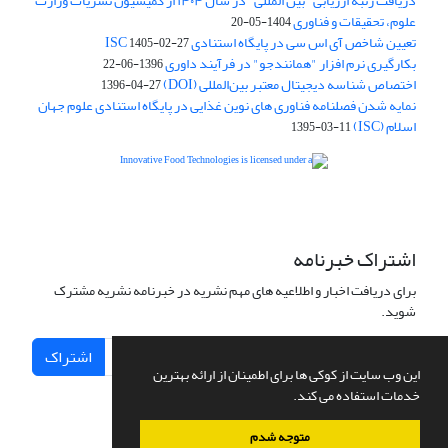
دریافت رتبه ارزیابی "بین المللی" در سال ۱۴۰۴ از کمیسیون نشریات وزارت
علوم، تحقیقات و فناوری
1404-05-20
تعیین شاخص آی اس سی در پایگاه استنادی ISC
1405-02-27
بکارگیری نرم افزار "همانندجو" در فرآیند داوری
1396-06-22
اختصاص شناسه دیجیتال معتبر بین‌المللی (DOI)
1396-04-27
نمایه شدن فصلنامه فناوری های نوین غذایی در پایگاه استنادی علوم جهان
اسلام (ISC)
1395-03-11
is licensed under a
Creative
Innovative Food Technologies (IFT)
Commons Attribution 4.0 International License
اشتراک خبرنامه
برای دریافت اخبار و اطلاعیه های مهم نشریه در خبرنامه نشریه مشترک
شوید.
اشتراک
این وب سایت از کوکی ها برای اطمینان از ارائه بهترین
خدمات استفاده می کند.
متوجه شدم