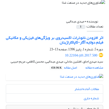
نویسنده =
مهدی عبدالهی
تعداد مقالات:
1
اثر افزودن نانوذرات اکسیدروی بر ویژگی‌های فیزیکی و مکانیکی
فیلم دولایه آگار-کاپاکاراژینان
دوره 5، شماره 1، پاییز 1396، صفحه
13-23
10.22104/jift.2017.500
سید مهدی اجاق، افشین عادلی، مهدی عبدالهی، محسن کاظمی، مریم حبیبی
مشاهده مقاله
اصل مقاله
450.96 K
مقالات آماده انتشار
شماره جاری
شماره‌های پیشین نشریه