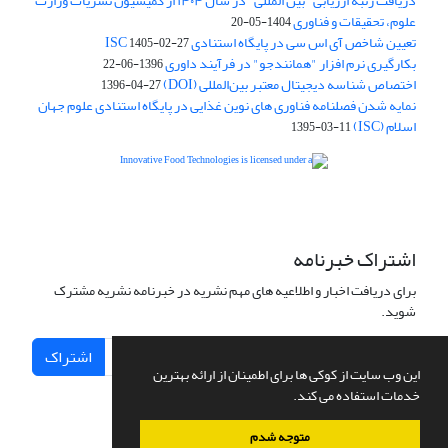
دریافت رتبه ارزیابی "بین المللی" در سال ۱۴۰۴ از کمیسیون نشریات وزارت
علوم، تحقیقات و فناوری
1404-05-20
تعیین شاخص آی اس سی در پایگاه استنادی ISC
1405-02-27
بکارگیری نرم افزار "همانندجو" در فرآیند داوری
1396-06-22
اختصاص شناسه دیجیتال معتبر بین‌المللی (DOI)
1396-04-27
نمایه شدن فصلنامه فناوری های نوین غذایی در پایگاه استنادی علوم جهان
اسلام (ISC)
1395-03-11
is licensed under a
Creative
Innovative Food Technologies (IFT)
Commons Attribution 4.0 International License
اشتراک خبرنامه
برای دریافت اخبار و اطلاعیه های مهم نشریه در خبرنامه نشریه مشترک
شوید.
اشتراک
این وب سایت از کوکی ها برای اطمینان از ارائه بهترین
خدمات استفاده می کند.
متوجه شدم