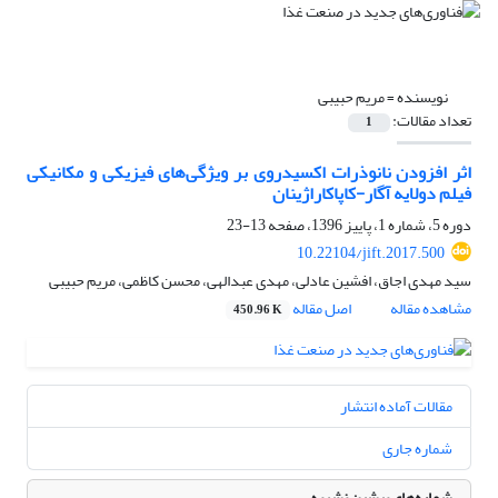
نویسنده =
مریم حبیبی
تعداد مقالات:
1
اثر افزودن نانوذرات اکسیدروی بر ویژگی‌های فیزیکی و مکانیکی
فیلم دولایه آگار-کاپاکاراژینان
دوره 5، شماره 1، پاییز 1396، صفحه
13-23
10.22104/jift.2017.500
سید مهدی اجاق، افشین عادلی، مهدی عبدالهی، محسن کاظمی، مریم حبیبی
مشاهده مقاله
اصل مقاله
450.96 K
مقالات آماده انتشار
شماره جاری
شماره‌های پیشین نشریه