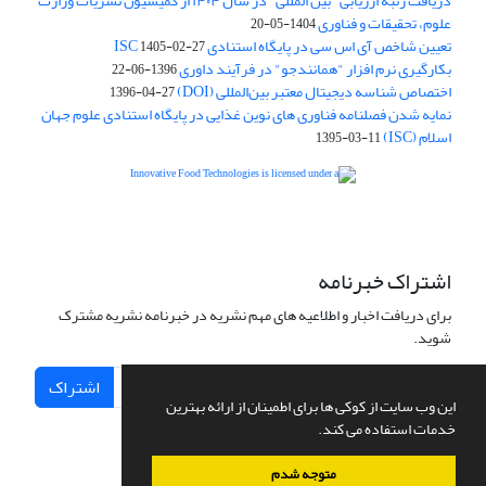
دریافت رتبه ارزیابی "بین المللی" در سال ۱۴۰۴ از کمیسیون نشریات وزارت
علوم، تحقیقات و فناوری
1404-05-20
تعیین شاخص آی اس سی در پایگاه استنادی ISC
1405-02-27
بکارگیری نرم افزار "همانندجو" در فرآیند داوری
1396-06-22
اختصاص شناسه دیجیتال معتبر بین‌المللی (DOI)
1396-04-27
نمایه شدن فصلنامه فناوری های نوین غذایی در پایگاه استنادی علوم جهان
اسلام (ISC)
1395-03-11
is licensed under a
Creative
Innovative Food Technologies (IFT)
Commons Attribution 4.0 International License
اشتراک خبرنامه
برای دریافت اخبار و اطلاعیه های مهم نشریه در خبرنامه نشریه مشترک
شوید.
اشتراک
این وب سایت از کوکی ها برای اطمینان از ارائه بهترین
خدمات استفاده می کند.
متوجه شدم