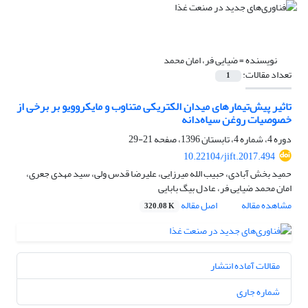
نویسنده =
ضیایی فر، امان محمد
تعداد مقالات:
1
تاثیر پیش‌تیمارهای میدان الکتریکی متناوب و مایکروویو بر برخی از
خصوصیات روغن سیاه‌دانه
دوره 4، شماره 4، تابستان 1396، صفحه
21-29
10.22104/jift.2017.494
حمید بخش آبادی، حبیب الله میرزایی، علیرضا قدس ولی، سید مهدی جعری،
امان محمد ضیایی فر، عادل بیگ بابایی
مشاهده مقاله
اصل مقاله
320.08 K
مقالات آماده انتشار
شماره جاری