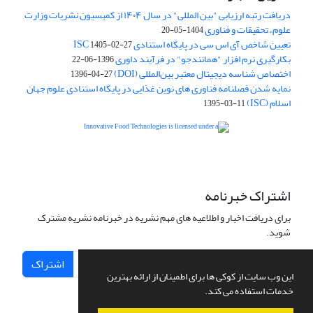
دریافت رتبه ارزیابی "بین المللی" در سال ۱۴۰۴ از کمیسیون نشریات وزارت
علوم، تحقیقات و فناوری
1404-05-20
تعیین شاخص آی اس سی در پایگاه استنادی ISC
1405-02-27
بکارگیری نرم افزار "همانندجو" در فرآیند داوری
1396-06-22
اختصاص شناسه دیجیتال معتبر بین‌المللی (DOI)
1396-04-27
نمایه شدن فصلنامه فناوری های نوین غذایی در پایگاه استنادی علوم جهان
اسلام (ISC)
1395-03-11
is licensed under a
Creative
Innovative Food Technologies (IFT)
Commons Attribution 4.0 International License
اشتراک خبرنامه
برای دریافت اخبار و اطلاعیه های مهم نشریه در خبرنامه نشریه مشترک
شوید.
اشتراک
این وب سایت از کوکی ها برای اطمینان از ارائه بهترین
خدمات استفاده می کند.