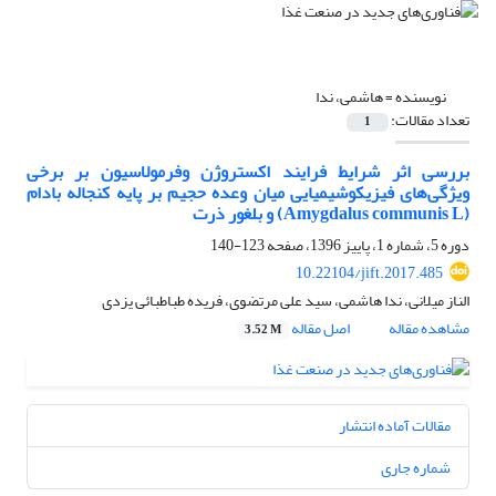
نویسنده =
هاشمی، ندا
تعداد مقالات:
1
بررسی اثر شرایط فرایند اکستروژن وفرمولاسیون بر برخی
ویژگی‌های فیزیکوشیمیایی میان وعده حجیم بر پایه کنجاله بادام
(Amygdalus communis L) و بلغور ذرت
دوره 5، شماره 1، پاییز 1396، صفحه
123-140
10.22104/jift.2017.485
الناز میلانی، ندا هاشمی، سید علی مرتضوی، فریده طباطبائی یزدی
مشاهده مقاله
اصل مقاله
3.52 M
مقالات آماده انتشار
شماره جاری