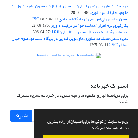
دریافت رتبه ارزیابی "بین المللی" در سال ۱۴۰۴ از کمیسیون نشریات وزارت
علوم، تحقیقات و فناوری
1404-05-20
تعیین شاخص آی اس سی در پایگاه استنادی ISC
1405-02-27
بکارگیری نرم افزار "همانندجو" در فرآیند داوری
1396-06-22
اختصاص شناسه دیجیتال معتبر بین‌المللی (DOI)
1396-04-27
نمایه شدن فصلنامه فناوری های نوین غذایی در پایگاه استنادی علوم جهان
اسلام (ISC)
1395-03-11
is licensed under a
Creative
Innovative Food Technologies (IFT)
Commons Attribution 4.0 International License
اشتراک خبرنامه
برای دریافت اخبار و اطلاعیه های مهم نشریه در خبرنامه نشریه مشترک
شوید.
اشتراک
این وب سایت از کوکی ها برای اطمینان از ارائه بهترین
خدمات استفاده می کند.