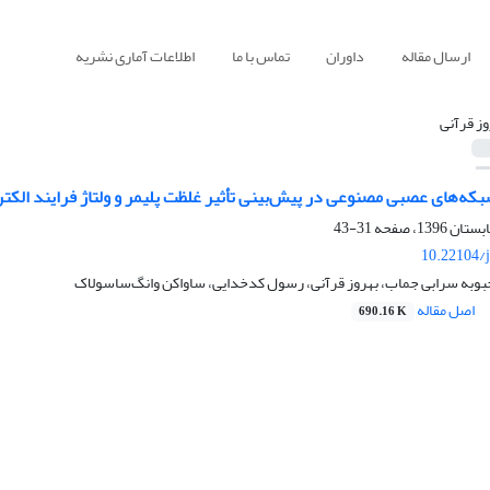
ارسال مقاله
داوران
تماس با ما
اطلاعات آماری نشریه
وز قرآنی
بکه‌های عصبی مصنوعی در پیش‌بینی تأثیر غلظت پلیمر و ولتاژ فرایند الک
31-43
10.22104/j
بوبه سرابی جماب، بهروز قرآنی، رسول کدخدایی، ساواکن وانگ‌ساسولاک
اصل مقاله
690.16 K