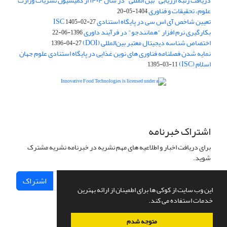
دریافت رتبه ارزیابی "بین المللی" در سال ۱۴۰۴ از کمیسیون نشریات وزارت
علوم، تحقیقات و فناوری
1404-05-20
تعیین شاخص آی اس سی در پایگاه استنادی ISC
1405-02-27
بکارگیری نرم افزار "همانندجو" در فرآیند داوری
1396-06-22
اختصاص شناسه دیجیتال معتبر بین‌المللی (DOI)
1396-04-27
نمایه شدن فصلنامه فناوری های نوین غذایی در پایگاه استنادی علوم جهان
اسلام (ISC)
1395-03-11
is licensed under a
Creative
Innovative Food Technologies (IFT)
Commons Attribution 4.0 International License
اشتراک خبرنامه
برای دریافت اخبار و اطلاعیه های مهم نشریه در خبرنامه نشریه مشترک
شوید.
اشتراک
این وب سایت از کوکی ها برای اطمینان از ارائه بهترین
خدمات استفاده می کند.
متوجه شدم