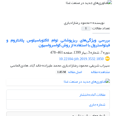
نویسنده =
محمود رضازادباری
تعداد مقالات:
1
بررسی ویژگی‌های ریزپوشانی توام لاکتوباسیلوس پلانتاروم و
فیتواسترول با استفاده از روش کواسرواسیون
دوره 7، شماره 3، بهار 1399، صفحه
461-478
10.22104/jift.2019.3532.1850
سهراب شریفی، محمود رضازادباری، محمد علیزاده خالد آباد، هادی الماسی
مشاهده مقاله
اصل مقاله
1.85 M
مقالات آماده انتشار
شماره جاری
شماره‌های پیشین نشریه