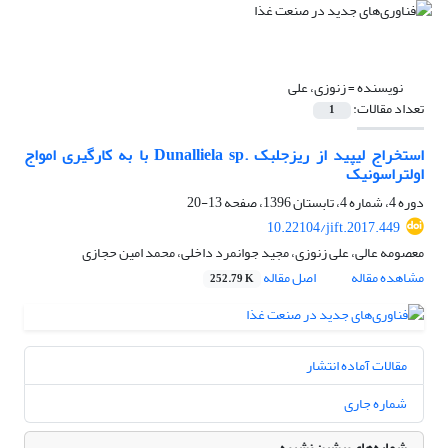
نویسنده =
زنوزی، علی
تعداد مقالات:
1
استخراج لیپید از ریزجلبک .Dunalliela sp با به کارگیری امواج
اولتراسونیک
دوره 4، شماره 4، تابستان 1396، صفحه
13-20
10.22104/jift.2017.449
معصومه عالی، علی زنوزی، مجید جوانمرد داخلی، محمد امین حجازی
مشاهده مقاله
اصل مقاله
252.79 K
مقالات آماده انتشار
شماره جاری
شماره‌های پیشین نشریه