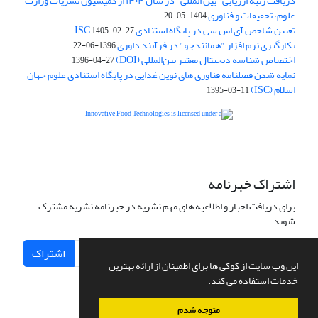
دریافت رتبه ارزیابی "بین المللی" در سال ۱۴۰۴ از کمیسیون نشریات وزارت
علوم، تحقیقات و فناوری
1404-05-20
تعیین شاخص آی اس سی در پایگاه استنادی ISC
1405-02-27
بکارگیری نرم افزار "همانندجو" در فرآیند داوری
1396-06-22
اختصاص شناسه دیجیتال معتبر بین‌المللی (DOI)
1396-04-27
نمایه شدن فصلنامه فناوری های نوین غذایی در پایگاه استنادی علوم جهان
اسلام (ISC)
1395-03-11
is licensed under a
Creative
Innovative Food Technologies (IFT)
Commons Attribution 4.0 International License
اشتراک خبرنامه
برای دریافت اخبار و اطلاعیه های مهم نشریه در خبرنامه نشریه مشترک
شوید.
اشتراک
این وب سایت از کوکی ها برای اطمینان از ارائه بهترین
خدمات استفاده می کند.
متوجه شدم