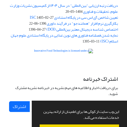
دریافت رتبه ارزیابی "بین المللی" در سال ۱۴۰۴ از کمیسیون نشریات وزارت
علوم، تحقیقات و فناوری
1404-05-20
تعیین شاخص آی اس سی در پایگاه استنادی ISC
1405-02-27
بکارگیری نرم افزار "همانندجو" در فرآیند داوری
1396-06-22
اختصاص شناسه دیجیتال معتبر بین‌المللی (DOI)
1396-04-27
نمایه شدن فصلنامه فناوری های نوین غذایی در پایگاه استنادی علوم جهان
اسلام (ISC)
1395-03-11
is licensed under a
Creative
Innovative Food Technologies (IFT)
Commons Attribution 4.0 International License
اشتراک خبرنامه
برای دریافت اخبار و اطلاعیه های مهم نشریه در خبرنامه نشریه مشترک
شوید.
اشتراک
این وب سایت از کوکی ها برای اطمینان از ارائه بهترین
خدمات استفاده می کند.