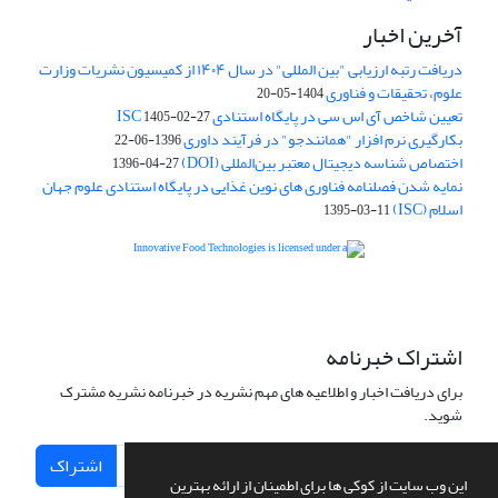
آخرین اخبار
دریافت رتبه ارزیابی "بین المللی" در سال ۱۴۰۴ از کمیسیون نشریات وزارت
علوم، تحقیقات و فناوری
1404-05-20
تعیین شاخص آی اس سی در پایگاه استنادی ISC
1405-02-27
بکارگیری نرم افزار "همانندجو" در فرآیند داوری
1396-06-22
اختصاص شناسه دیجیتال معتبر بین‌المللی (DOI)
1396-04-27
نمایه شدن فصلنامه فناوری های نوین غذایی در پایگاه استنادی علوم جهان
اسلام (ISC)
1395-03-11
is licensed under a
Creative
Innovative Food Technologies (IFT)
Commons Attribution 4.0 International License
اشتراک خبرنامه
برای دریافت اخبار و اطلاعیه های مهم نشریه در خبرنامه نشریه مشترک
شوید.
اشتراک
این وب سایت از کوکی ها برای اطمینان از ارائه بهترین