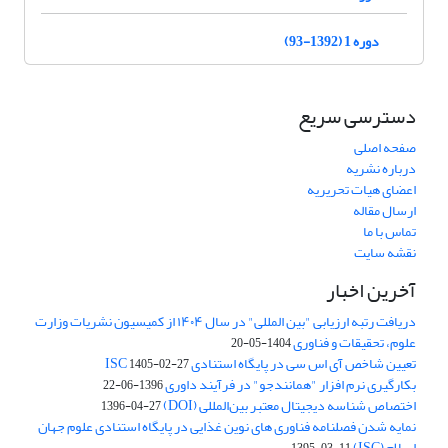
دوره 1 (1392-93)
دسترسی سریع
صفحه اصلی
درباره نشریه
اعضای هیات تحریریه
ارسال مقاله
تماس با ما
نقشه سایت
آخرین اخبار
دریافت رتبه ارزیابی "بین المللی" در سال ۱۴۰۴ از کمیسیون نشریات وزارت
علوم، تحقیقات و فناوری
1404-05-20
تعیین شاخص آی اس سی در پایگاه استنادی ISC
1405-02-27
بکارگیری نرم افزار "همانندجو" در فرآیند داوری
1396-06-22
اختصاص شناسه دیجیتال معتبر بین‌المللی (DOI)
1396-04-27
نمایه شدن فصلنامه فناوری های نوین غذایی در پایگاه استنادی علوم جهان
اسلام (ISC)