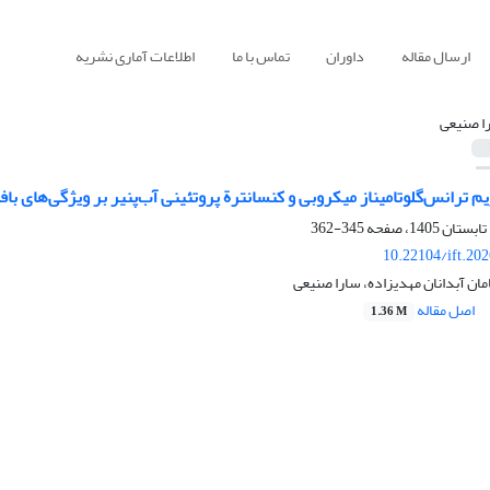
ارسال مقاله
داوران
تماس با ما
اطلاعات آماری نشریه
ا صنیعی
نزیم ترانس‌گلوتامیناز میکروبی و کنسانترة پروتئینی آب‌پنیر بر ویژگی‌ها
345-362
10.22104/ift.20
ن آبدانان مهدیزاده، سارا صنیعی
اصل مقاله
1.36 M