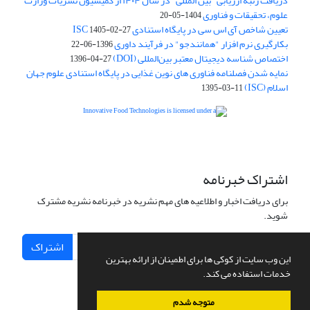
دریافت رتبه ارزیابی "بین المللی" در سال ۱۴۰۴ از کمیسیون نشریات وزارت
علوم، تحقیقات و فناوری
1404-05-20
تعیین شاخص آی اس سی در پایگاه استنادی ISC
1405-02-27
بکارگیری نرم افزار "همانندجو" در فرآیند داوری
1396-06-22
اختصاص شناسه دیجیتال معتبر بین‌المللی (DOI)
1396-04-27
نمایه شدن فصلنامه فناوری های نوین غذایی در پایگاه استنادی علوم جهان
اسلام (ISC)
1395-03-11
is licensed under a
Creative
Innovative Food Technologies (IFT)
Commons Attribution 4.0 International License
اشتراک خبرنامه
برای دریافت اخبار و اطلاعیه های مهم نشریه در خبرنامه نشریه مشترک
شوید.
اشتراک
این وب سایت از کوکی ها برای اطمینان از ارائه بهترین
خدمات استفاده می کند.
متوجه شدم