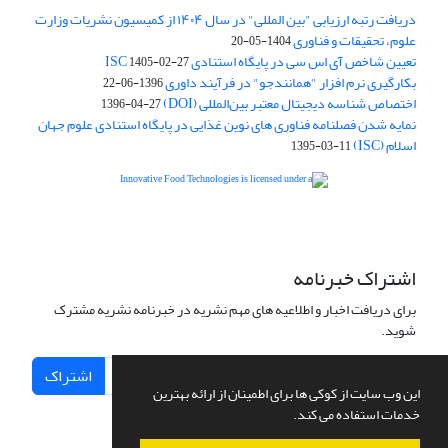
دریافت رتبه ارزیابی "بین المللی" در سال ۱۴۰۴ از کمیسیون نشریات وزارت
علوم، تحقیقات و فناوری
1404-05-20
تعیین شاخص آی اس سی در پایگاه استنادی ISC
1405-02-27
بکارگیری نرم افزار "همانندجو" در فرآیند داوری
1396-06-22
اختصاص شناسه دیجیتال معتبر بین‌المللی (DOI)
1396-04-27
نمایه شدن فصلنامه فناوری های نوین غذایی در پایگاه استنادی علوم جهان
اسلام (ISC)
1395-03-11
is licensed under a
Creative
Innovative Food Technologies (IFT)
Commons Attribution 4.0 International License
اشتراک خبرنامه
برای دریافت اخبار و اطلاعیه های مهم نشریه در خبرنامه نشریه مشترک
شوید.
اشتراک
این وب سایت از کوکی ها برای اطمینان از ارائه بهترین
خدمات استفاده می کند.