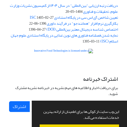
دریافت رتبه ارزیابی "بین المللی" در سال ۱۴۰۴ از کمیسیون نشریات وزارت
علوم، تحقیقات و فناوری
1404-05-20
تعیین شاخص آی اس سی در پایگاه استنادی ISC
1405-02-27
بکارگیری نرم افزار "همانندجو" در فرآیند داوری
1396-06-22
اختصاص شناسه دیجیتال معتبر بین‌المللی (DOI)
1396-04-27
نمایه شدن فصلنامه فناوری های نوین غذایی در پایگاه استنادی علوم جهان
اسلام (ISC)
1395-03-11
is licensed under a
Creative
Innovative Food Technologies (IFT)
Commons Attribution 4.0 International License
اشتراک خبرنامه
برای دریافت اخبار و اطلاعیه های مهم نشریه در خبرنامه نشریه مشترک
شوید.
اشتراک
این وب سایت از کوکی ها برای اطمینان از ارائه بهترین
خدمات استفاده می کند.