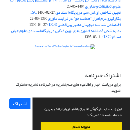
دریافت رتبه ارزیابی "بین المللی" در سال ۱۴۰۴ از کمیسیون نشریات وزارت
علوم، تحقیقات و فناوری
1404-05-20
تعیین شاخص آی اس سی در پایگاه استنادی ISC
1405-02-27
بکارگیری نرم افزار "همانندجو" در فرآیند داوری
1396-06-22
اختصاص شناسه دیجیتال معتبر بین‌المللی (DOI)
1396-04-27
نمایه شدن فصلنامه فناوری های نوین غذایی در پایگاه استنادی علوم جهان
اسلام (ISC)
1395-03-11
is licensed under a
Creative
Innovative Food Technologies (IFT)
Commons Attribution 4.0 International License
اشتراک خبرنامه
برای دریافت اخبار و اطلاعیه های مهم نشریه در خبرنامه نشریه مشترک
شوید.
اشتراک
این وب سایت از کوکی ها برای اطمینان از ارائه بهترین
خدمات استفاده می کند.
متوجه شدم