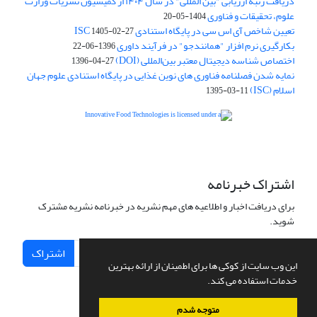
دریافت رتبه ارزیابی "بین المللی" در سال ۱۴۰۴ از کمیسیون نشریات وزارت
علوم، تحقیقات و فناوری
1404-05-20
تعیین شاخص آی اس سی در پایگاه استنادی ISC
1405-02-27
بکارگیری نرم افزار "همانندجو" در فرآیند داوری
1396-06-22
اختصاص شناسه دیجیتال معتبر بین‌المللی (DOI)
1396-04-27
نمایه شدن فصلنامه فناوری های نوین غذایی در پایگاه استنادی علوم جهان
اسلام (ISC)
1395-03-11
is licensed under a
Creative
Innovative Food Technologies (IFT)
Commons Attribution 4.0 International License
اشتراک خبرنامه
برای دریافت اخبار و اطلاعیه های مهم نشریه در خبرنامه نشریه مشترک
شوید.
اشتراک
این وب سایت از کوکی ها برای اطمینان از ارائه بهترین
خدمات استفاده می کند.
متوجه شدم