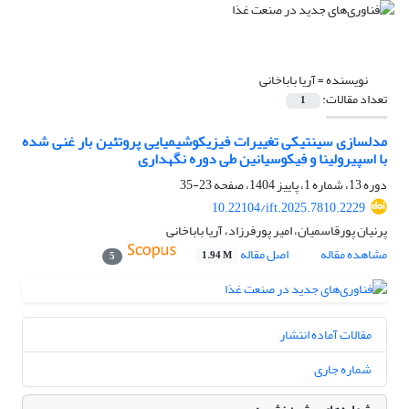
نویسنده =
آریا باباخانی
تعداد مقالات:
1
مدلسازی سینتیکی تغییرات فیزیکوشیمیایی پروتئین بار غنی شده
با اسپیرولینا و فیکوسیانین طی دوره نگهداری
دوره 13، شماره 1، پاییز 1404، صفحه
23-35
10.22104/ift.2025.7810.2229
پرنیان پورقاسمیان، امیر پورفرزاد، آریا باباخانی
مشاهده مقاله
اصل مقاله
1.94 M
5
مقالات آماده انتشار
شماره جاری