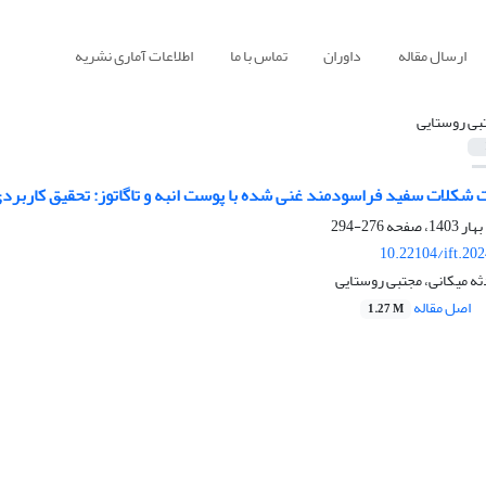
ارسال مقاله
داوران
تماس با ما
اطلاعات آماری نشریه
بی روستایی
شکلات سفید فراسودمند غنی شده با پوست انبه و تاگاتوز: تحقیق کاربرد
276-294
10.22104/ift.20
ه میکانی، مجتبی روستایی
اصل مقاله
1.27 M