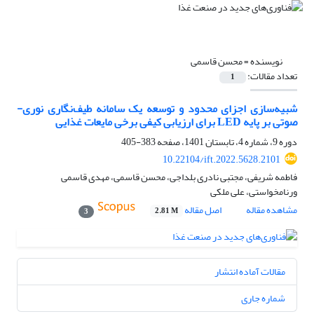
نویسنده =
محسن قاسمی
تعداد مقالات:
1
شبیه‌سازی اجزای محدود و توسعه یک سامانه طیف‌نگاری نوری-
صوتی بر پایه LED برای ارزیابی کیفی برخی مایعات غذایی
دوره 9، شماره 4، تابستان 1401، صفحه
383-405
10.22104/ift.2022.5628.2101
فاطمه شریفی، مجتبی نادری بلداجی، محسن قاسمی، مهدی قاسمی
ورنامخواستی، علی ملکی
مشاهده مقاله
اصل مقاله
2.81 M
3
مقالات آماده انتشار
شماره جاری