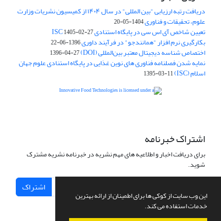
دریافت رتبه ارزیابی "بین المللی" در سال ۱۴۰۴ از کمیسیون نشریات وزارت
علوم، تحقیقات و فناوری
1404-05-20
تعیین شاخص آی اس سی در پایگاه استنادی ISC
1405-02-27
بکارگیری نرم افزار "همانندجو" در فرآیند داوری
1396-06-22
اختصاص شناسه دیجیتال معتبر بین‌المللی (DOI)
1396-04-27
نمایه شدن فصلنامه فناوری های نوین غذایی در پایگاه استنادی علوم جهان
اسلام (ISC)
1395-03-11
is licensed under a
Creative
Innovative Food Technologies (IFT)
Commons Attribution 4.0 International License
اشتراک خبرنامه
برای دریافت اخبار و اطلاعیه های مهم نشریه در خبرنامه نشریه مشترک
شوید.
اشتراک
این وب سایت از کوکی ها برای اطمینان از ارائه بهترین
خدمات استفاده می کند.