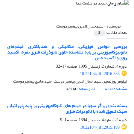
نویسنده =
سیدجمال الدین پیغمبردوست
تعداد مقالات:
3
بررسی خواص فیزیکی، مکانیکی و ضدباکتری فیلم‌های
نانوبیوکامپوزیتی بر پایه نشاسته حاوی نانوذرات فلزی نقره، اکسید
روی و اکسید مس
دوره 4، شماره 2، زمستان 1395، صفحه
17-32
10.22104/jift.2016.386
نیلوفر پورنصیر، سید جمال الدین پیغمبردوست، سید هادی پیغمبردوست
مشاهده مقاله
اصل مقاله
3.56 M
بسته بندی برگر سویا در فیلم های نانوکامپوزیتی بر پایه پلی اتیلن
سبک تلفیق شده با نانوذرات فلزی
دوره 2، شماره 4، تابستان 1394، صفحه
1-9
10.22104/jift.2015.199