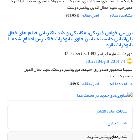
فرانک بیگ محمدی، سیدهادی پیغمبردوست، جواد حصاری، صدیف آزادمرد
دمیرچی، سید جمال الدین پیغمبردوست
مشاهده مقاله
اصل مقاله
981.05 K
بررسی خواص فیزیکی، مکانیکی و ضد باکتریایی فیلم های فعال
پلی‌اتیلنی دانسیته پایین حاوی نانوذرات خاک رس اصلاح شده با
نانوذرات نقره
دوره 2، شماره 1، پاییز 1393، صفحه
27-37
10.22104/jift.2014.74
سهیلا صمدپور هندواری، سیدهادی پیغمبردوست، سیدجمال الدین
پیغمبردوست
مشاهده مقاله
اصل مقاله
349 K
مقالات آماده انتشار
شماره جاری
شماره‌های پیشین نشریه