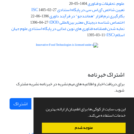
علوم، تحقیقات و فناوری
1404-05-20
تعیین شاخص آی اس سی در پایگاه استنادی ISC
1405-02-27
بکارگیری نرم افزار "همانندجو" در فرآیند داوری
1396-06-22
اختصاص شناسه دیجیتال معتبر بین‌المللی (DOI)
1396-04-27
نمایه شدن فصلنامه فناوری های نوین غذایی در پایگاه استنادی علوم جهان
اسلام (ISC)
1395-03-11
is licensed under a
Creative
Innovative Food Technologies (IFT)
Commons Attribution 4.0 International License
اشتراک خبرنامه
برای دریافت اخبار و اطلاعیه های مهم نشریه در خبرنامه نشریه مشترک
شوید.
اشتراک
این وب سایت از کوکی ها برای اطمینان از ارائه بهترین
خدمات استفاده می کند.
متوجه شدم
سامانه مدیریت نشریات علمی.
طراحی و پیاده سازی از
سیناوب