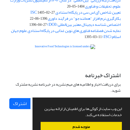
دریافت رتبه ارزیابی "بین المللی" در سال ۱۴۰۴ از کمیسیون نشریات وزارت
علوم، تحقیقات و فناوری
1404-05-20
تعیین شاخص آی اس سی در پایگاه استنادی ISC
1405-02-27
بکارگیری نرم افزار "همانندجو" در فرآیند داوری
1396-06-22
اختصاص شناسه دیجیتال معتبر بین‌المللی (DOI)
1396-04-27
نمایه شدن فصلنامه فناوری های نوین غذایی در پایگاه استنادی علوم جهان
اسلام (ISC)
1395-03-11
is licensed under a
Creative
Innovative Food Technologies (IFT)
Commons Attribution 4.0 International License
اشتراک خبرنامه
برای دریافت اخبار و اطلاعیه های مهم نشریه در خبرنامه نشریه مشترک
شوید.
اشتراک
این وب سایت از کوکی ها برای اطمینان از ارائه بهترین
خدمات استفاده می کند.
متوجه شدم