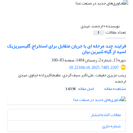
نویسنده =
ارجمند، مهدی
تعداد مقالات:
1
فرایند چند مرحله اى با جریان متقابل براى استخراج گلیسیریزیک
اسید از گیاه شیرین بیان
دوره 13، شماره 2، زمستان 1404، صفحه
83-100
10.22104/ift.2025.7485.2207
زینب عزیزی حقیقت، علی اکبر سیف کردی، عظیم اکبرزاده خیاوی، مهدی
ارجمند
مشاهده مقاله
اصل مقاله
1.63 M
مقالات آماده انتشار
شماره جاری