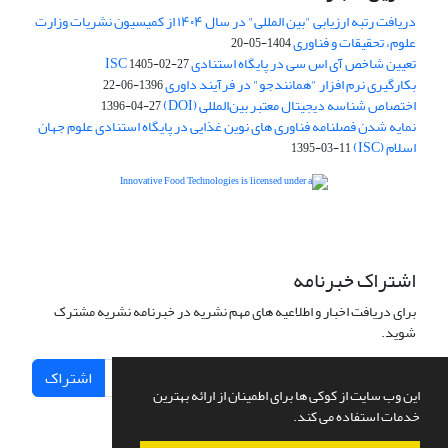
دریافت رتبه ارزیابی "بین المللی" در سال ۱۴۰۴ از کمیسیون نشریات وزارت
علوم، تحقیقات و فناوری
1404-05-20
تعیین شاخص آی اس سی در پایگاه استنادی ISC
1405-02-27
بکارگیری نرم افزار "همانندجو" در فرآیند داوری
1396-06-22
اختصاص شناسه دیجیتال معتبر بین‌المللی (DOI)
1396-04-27
نمایه شدن فصلنامه فناوری های نوین غذایی در پایگاه استنادی علوم جهان
اسلام (ISC)
1395-03-11
is licensed under a
Creative
Innovative Food Technologies (IFT)
Commons Attribution 4.0 International License
اشتراک خبرنامه
برای دریافت اخبار و اطلاعیه های مهم نشریه در خبرنامه نشریه مشترک
شوید.
اشتراک
این وب سایت از کوکی ها برای اطمینان از ارائه بهترین
خدمات استفاده می کند.