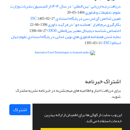
دریافت رتبه ارزیابی "بین المللی" در سال ۱۴۰۴ از کمیسیون نشریات وزارت
علوم، تحقیقات و فناوری
1404-05-20
تعیین شاخص آی اس سی در پایگاه استنادی ISC
1405-02-27
بکارگیری نرم افزار "همانندجو" در فرآیند داوری
1396-06-22
اختصاص شناسه دیجیتال معتبر بین‌المللی (DOI)
1396-04-27
نمایه شدن فصلنامه فناوری های نوین غذایی در پایگاه استنادی علوم جهان
اسلام (ISC)
1395-03-11
is licensed under a
Creative
Innovative Food Technologies (IFT)
Commons Attribution 4.0 International License
اشتراک خبرنامه
برای دریافت اخبار و اطلاعیه های مهم نشریه در خبرنامه نشریه مشترک
شوید.
اشتراک
این وب سایت از کوکی ها برای اطمینان از ارائه بهترین
خدمات استفاده می کند.